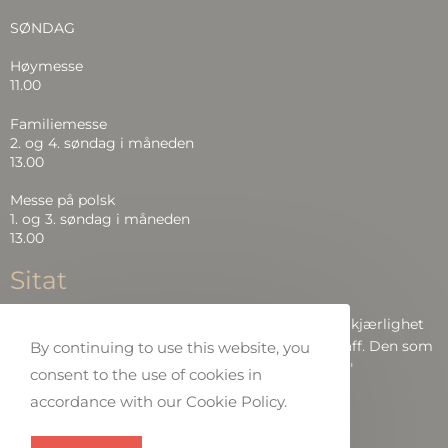
SØNDAG
Høymesse
11.00
Familiemesse
2. og 4. søndag i måneden
13.00
Messe på polsk
1. og 3. søndag i måneden
13.00
Sitat
"Det er ingen frykt i kjærligheten. Men perfekt kjærlighet
driver frykten ut, fordi frykt har å gjøre med straff. Den som
By continuing to use this website, you
frykter, blir ikke perfekt i kjærlighet.."
consent to the use of cookies in
accordance with our Cookie Policy.
Bibelen: Joh 4:18