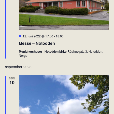
n
F
12. juni 2022 @ 17:00
-
18:00
r
Messe – Notodden
e
m
Menighetshuset - Notodden kirke
Rådhusgata 3, Notodden,
h
Norge
e
v
e
september 2023
t
SØN
10