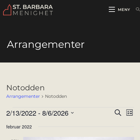
MENY
Arrangementer
Notodden
Arrangementer
Notodden
2/13/2022
 - 
8/6/2026
A
A
S
L
ø
r
r
i
V
k
februar 2022
r
s
r
e
t
a
l
a
e