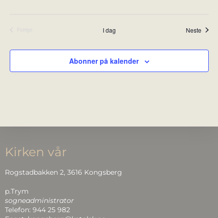
e
t
Arran
I dag
Neste
Forrige
Arrangementer
Abonner på kalender
Kirken vår
Rogstadbakken 2, 3616 Kongsberg
p.Trym
sogneadministrator
Telefon: 944 25 982