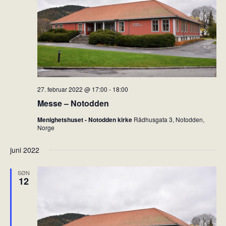
t
n
i
d
o
V
n
i
e
w
27. februar 2022 @ 17:00
-
18:00
s
Messe – Notodden
N
Menighetshuset - Notodden kirke
Rådhusgata 3, Notodden,
a
Norge
v
juni 2022
i
g
SØN
12
a
t
i
o