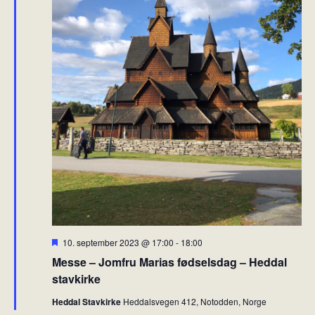
F
10. september 2023 @ 17:00
-
18:00
r
Messe – Jomfru Marias fødselsdag – Heddal
e
m
stavkirke
h
e
Heddal Stavkirke
Heddalsvegen 412, Notodden, Norge
v