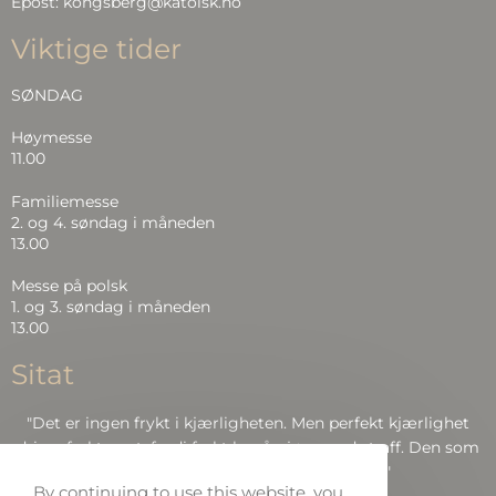
Epost: kongsberg@katolsk.no
Viktige tider
SØNDAG
Høymesse
11.00
Familiemesse
2. og 4. søndag i måneden
13.00
Messe på polsk
1. og 3. søndag i måneden
13.00
Sitat
"Det er ingen frykt i kjærligheten. Men perfekt kjærlighet
driver frykten ut, fordi frykt har å gjøre med straff. Den som
frykter, blir ikke perfekt i kjærlighet.."
By continuing to use this website, you