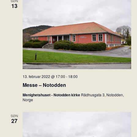
SØN
n
g
13
n
g
d
g
e
a
e
m
t
m
e
o
e
n
.
t
n
V
t
i
e
e
r
13. februar 2022 @ 17:00
-
18:00
w
S
Messe – Notodden
s
e
N
Menighetshuset - Notodden kirke
Rådhusgata 3, Notodden,
Norge
a
a
r
v
SØN
i
c
27
g
h
a
a