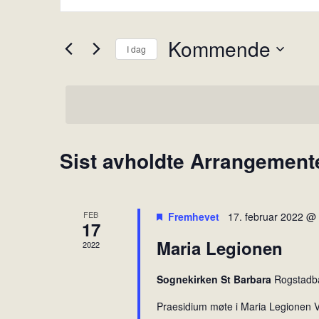
k
r
r
a
i
Kommende
I dag
n
v
V
i
g
e
n
e
l
n
m
g
s
e
d
ø
Sist avholdte Arrangement
n
a
k
t
t
e
e
o
o
.
r
r
FEB
Fremhevet
17. februar 2022 @
17
d
S
Maria Legionen
2022
.
e
S
a
Sognekirken St Barbara
Rogstadb
ø
r
k
Praesidium møte i Maria Legionen
c