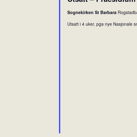
.
i
Sognekirken St Barbara
Rogstadb
o
n
Utsatt i 4 uker, pga nye Nasjonale s