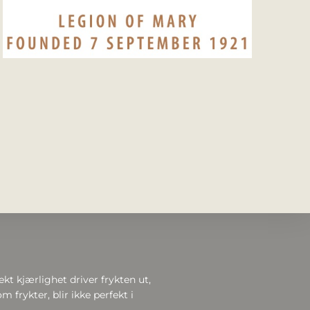
ekt kjærlighet driver frykten ut,
m frykter, blir ikke perfekt i