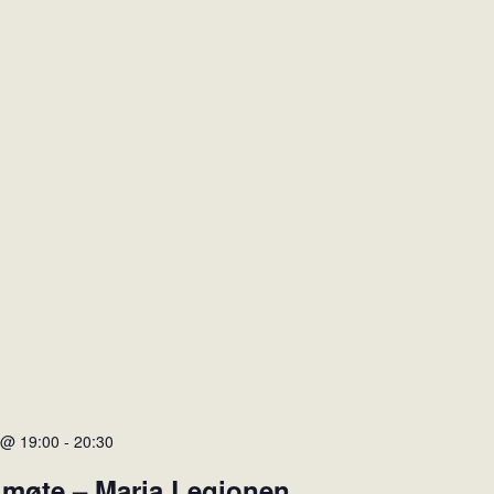
 @ 19:00
-
20:30
 møte – Maria Legionen