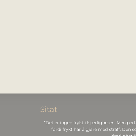
r
Sitat
"Det er ingen frykt i kjærligheten. Men perf
fordi frykt har å gjøre med straff. Den so
kjærlighet.."