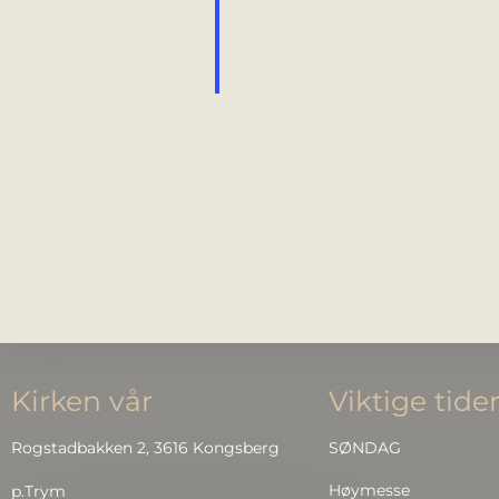
Kirken vår
Viktige tide
Rogstadbakken 2, 3616 Kongsberg
SØNDAG
Høymesse
p.Trym