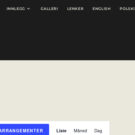
INNLEGG
GALLERI
LENKER
ENGLISH
POLSKI
A
 ARRANGEMENTER
Liste
Måned
Dag
r