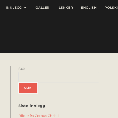
INNLEGG
GALLERI
LENKER
ENGLISH
POLSKI
Søk
SØK
Siste innlegg
Bilder fra Corpus Christi