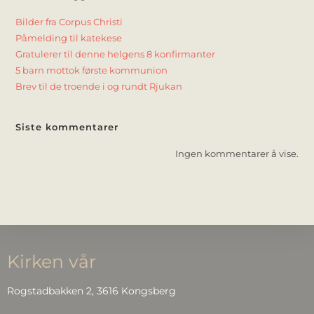
Bilder fra Corpus Christi
Påmelding til katekese
Gratulerer til denne helgens 8 konfirmanter
5 barn mottok første kommunion
Brev til de troende i og rundt Rjukan
Siste kommentarer
Ingen kommentarer å vise.
Kirken vår
Rogstadbakken 2, 3616 Kongsberg