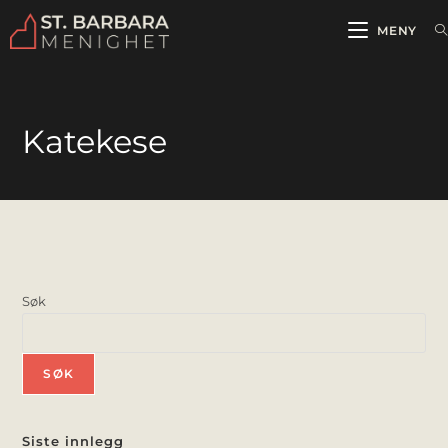
MENY
Katekese
Søk
SØK
Siste innlegg