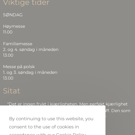
Viktige tider
SØNDAG
Høymesse
11.00
Familiemesse
2. og 4. søndag i måneden
13.00
Messe på polsk
1. og 3. søndag i måneden
13.00
Sitat
"Det er ingen frykt i kjærligheten. Men perfekt kjærlighet
driver frykten ut, fordi frykt har å gjøre med straff. Den som
frykter, blir ikke perfekt i kjærlighet.."
By continuing to use this website, you
consent to the use of cookies in
Bibelen: Joh 4:18
accordance with our Cookie Policy.