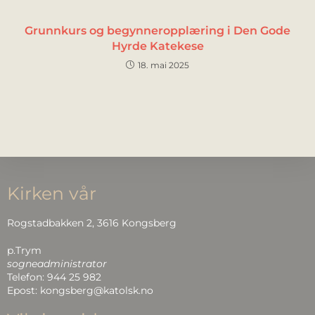
Grunnkurs og begynneropplæring i Den Gode
Hyrde Katekese
18. mai 2025
Kirken vår
Rogstadbakken 2, 3616 Kongsberg
p.Trym
sogneadministrator
Telefon: 944 25 982
Epost: kongsberg@katolsk.no