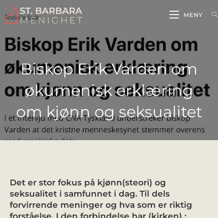
MENY
Biskop Erik Varden om
økumenisk erklæring
om kjønn og seksualitet
Det er stor fokus på kjønn(steori) og
seksualitet i samfunnet i dag. Til dels
forvirrende meninger og hva som er riktig
forståelse. I den forbindelse har (kirken) ;