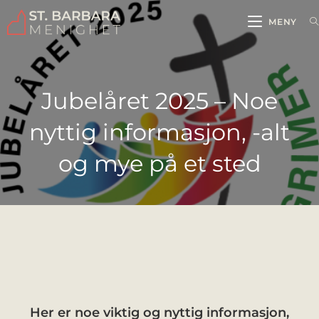
MENY
Jubelåret 2025 – Noe
nyttig informasjon, -alt
og mye på et sted
Her er noe viktig og nyttig informasjon,