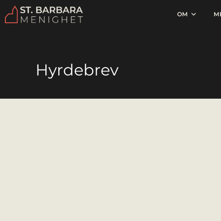
OM
M
Hyrdebrev