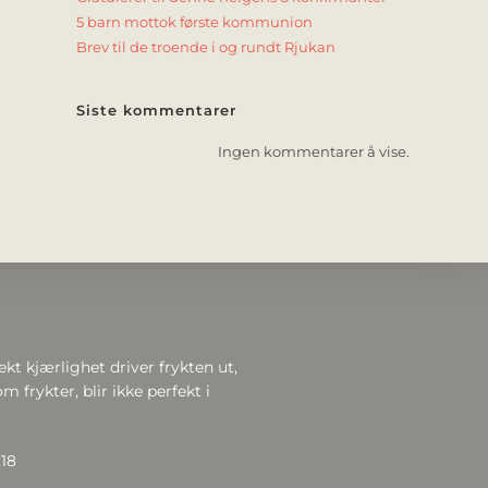
5 barn mottok første kommunion
Brev til de troende i og rundt Rjukan
Siste kommentarer
Ingen kommentarer å vise.
ekt kjærlighet driver frykten ut,
m frykter, blir ikke perfekt i
:18