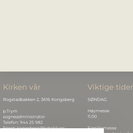
Kirken vår
Viktige tide
Rogstadbakken 2, 3616 Kongsberg
SØNDAG
Høymesse
p.Trym
11.00
sogneadministrator
Telefon: 944 25 982
Epost: kongsberg@katolsk.no
Familiemesse