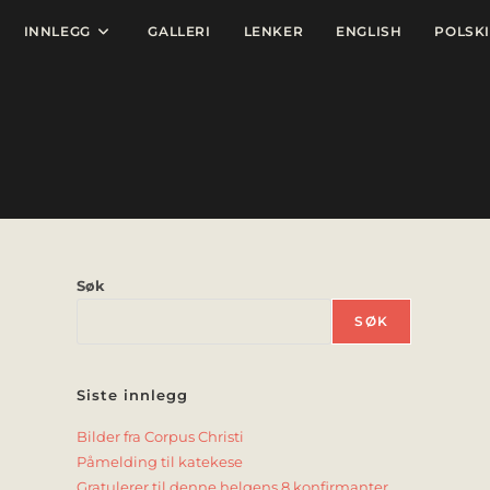
INNLEGG
GALLERI
LENKER
ENGLISH
POLSKI
Søk
SØK
Siste innlegg
Bilder fra Corpus Christi
Påmelding til katekese
Gratulerer til denne helgens 8 konfirmanter