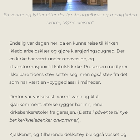
En venter og lytter etter det første orgelbrus og menigheten
svarer; "Kýrie eléison"
Endelig var dagen her, da en kunne reise til kirken
ikledd arbeidsklær og gjøre klargjøringsdugnad. Der
en kirke har vært under renovasjon, og
«transformasjon» til katolsk kirke. Prosessen medfører
ikke bare tidens støv setter seg, men også støv fra det
som har vært en «byggeplass» i måneder.
Derfor var vaskekost, varmt vann og klut
kjærkomment. Sterke rygger bar inn, rene
kirkebenker/stoler fra garasjen. (
Dette i påvente til nye
benker/knelebenker ankommer
).
Kjøkkenet, og tilhørende dekketøy ble også vasket og