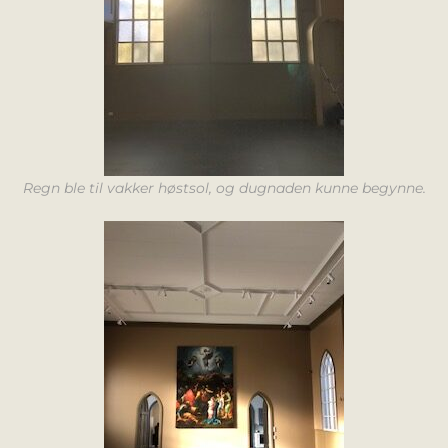
Regn ble til vakker høstsol, og dugnaden kunne begynne.