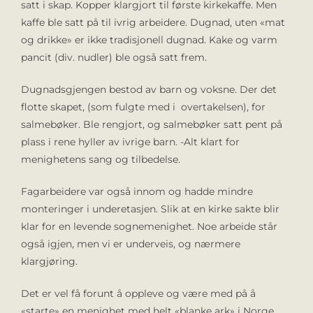
satt i skap. Kopper klargjort til første kirkekaffe. Men
kaffe ble satt på til ivrig arbeidere. Dugnad, uten «mat
og drikke» er ikke tradisjonell dugnad. Kake og varm
pancit (div. nudler) ble også satt frem.
Dugnadsgjengen bestod av barn og voksne. Der det
flotte skapet, (som fulgte med i overtakelsen), for
salmebøker. Ble rengjort, og salmebøker satt pent på
plass i rene hyller av ivrige barn. -Alt klart for
menighetens sang og tilbedelse.
Fagarbeidere var også innom og hadde mindre
monteringer i underetasjen. Slik at en kirke sakte blir
klar for en levende sognemenighet. Noe arbeide står
også igjen, men vi er underveis, og nærmere
klargjøring.
Det er vel få forunt å oppleve og være med på å
«starte» en menighet med helt «blanke ark» i Norge.