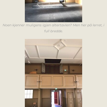
Noen kjenner muligens igjen altertavlen? Men her på lerret, i
full bredde.