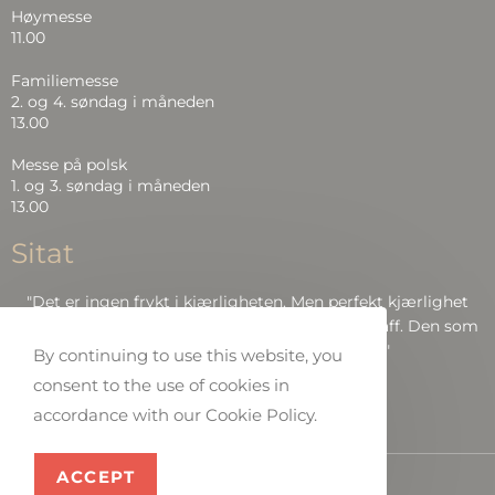
Høymesse
11.00
Familiemesse
2. og 4. søndag i måneden
13.00
Messe på polsk
1. og 3. søndag i måneden
13.00
Sitat
"Det er ingen frykt i kjærligheten. Men perfekt kjærlighet
driver frykten ut, fordi frykt har å gjøre med straff. Den som
frykter, blir ikke perfekt i kjærlighet.."
By continuing to use this website, you
consent to the use of cookies in
Bibelen: Joh 4:18
accordance with our Cookie Policy.
ACCEPT