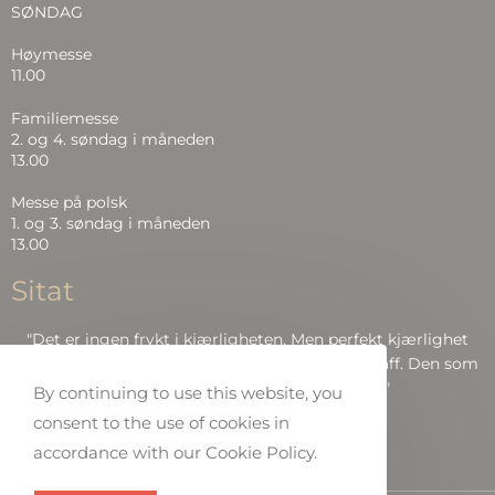
SØNDAG
Høymesse
11.00
Familiemesse
2. og 4. søndag i måneden
13.00
Messe på polsk
1. og 3. søndag i måneden
13.00
Sitat
"Det er ingen frykt i kjærligheten. Men perfekt kjærlighet
driver frykten ut, fordi frykt har å gjøre med straff. Den som
frykter, blir ikke perfekt i kjærlighet.."
By continuing to use this website, you
consent to the use of cookies in
Bibelen: Joh 4:18
accordance with our Cookie Policy.