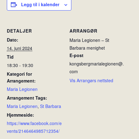
Legg til i kalender
DETALJER
ARRANGØR
Dato:
Maria Legionen – St
Barbara menighet
14. juni 2024
E-post
Tid
kongsbergmarialegionen@.
18:30 - 19:30
com
Kategori for
Vis Arrangørs nettsted
Arrangement:
Maria Legionen
Arrangement Tags:
Maria Legionen
,
St Barbara
Hjemmeside:
https://www.facebook.com/e
vents/2146464985712354/