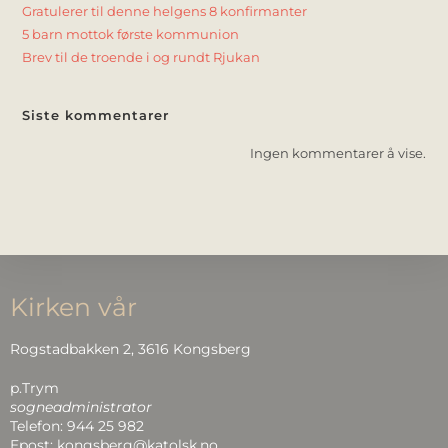
Gratulerer til denne helgens 8 konfirmanter
5 barn mottok første kommunion
Brev til de troende i og rundt Rjukan
Siste kommentarer
Ingen kommentarer å vise.
Kirken vår
Rogstadbakken 2, 3616 Kongsberg
p.Trym
sogneadministrator
Telefon: 944 25 982
Epost: kongsberg@katolsk.no