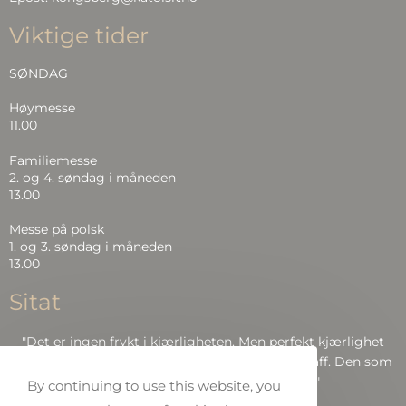
Viktige tider
SØNDAG
Høymesse
11.00
Familiemesse
2. og 4. søndag i måneden
13.00
Messe på polsk
1. og 3. søndag i måneden
13.00
Sitat
"Det er ingen frykt i kjærligheten. Men perfekt kjærlighet
driver frykten ut, fordi frykt har å gjøre med straff. Den som
frykter, blir ikke perfekt i kjærlighet.."
By continuing to use this website, you