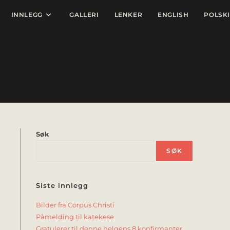
INNLEGG
GALLERI
LENKER
ENGLISH
POLSKI
Søk
SØK
Siste innlegg
Bilder fra Corpus Christi
Påmelding til katekese
Gratulerer til denne helgens 8 konfirmanter