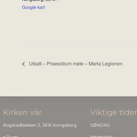
Google-kart
Utsatt – Praesidium møte – Maria Legionen
Kirken vår
Viktige tide
Rogstadbakken 2, 3616 Kongsberg
SØNDAG
Høymesse
p.Trym