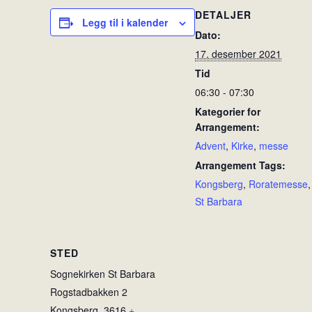
DETALJER
Legg til i kalender
Dato:
17. desember 2021
Tid
06:30 - 07:30
Kategorier for
Arrangement:
Advent
,
Kirke
,
messe
Arrangement Tags:
Kongsberg
,
Roratemesse
,
St Barbara
STED
Sognekirken St Barbara
Rogstadbakken 2
Kongsberg
,
3616
+