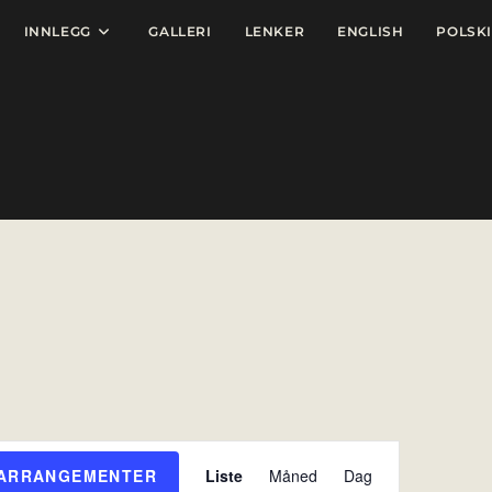
INNLEGG
GALLERI
LENKER
ENGLISH
POLSKI
A
 ARRANGEMENTER
Liste
Måned
Dag
r