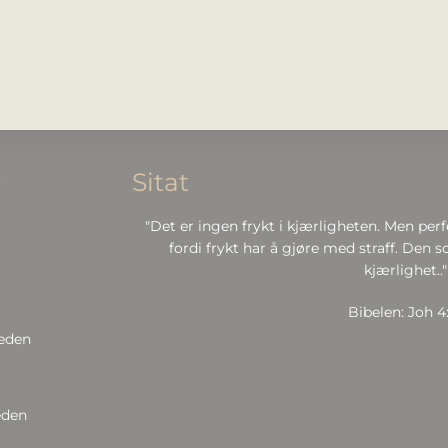
r
Sitat
"Det er ingen frykt i kjærligheten. Men perf
fordi frykt har å gjøre med straff. Den so
kjærlighet.."
Bibelen: Joh 4
neden
eden