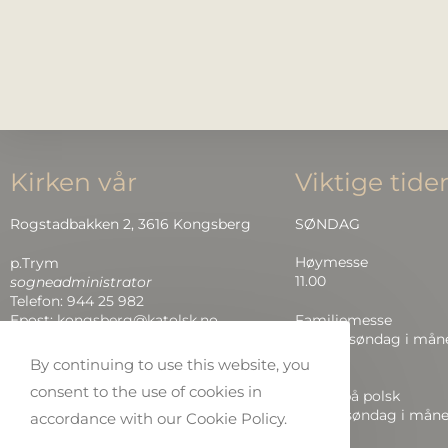
.
i
o
n
Kirken vår
Viktige tide
Rogstadbakken 2, 3616 Kongsberg
SØNDAG
Høymesse
p.Trym
11.00
sogneadministrator
Telefon: 944 25 982
Epost: kongsberg@katolsk.no
Familiemesse
2. og 4. søndag i må
13.00
By continuing to use this website, you
consent to the use of cookies in
Messe på polsk
1. og 3. søndag i mån
accordance with our Cookie Policy.
13.00