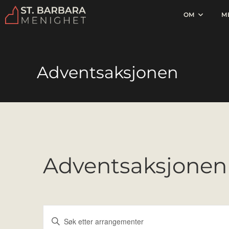
OM
M
Adventsaksjonen
Adventsaksjonen
A
S
r