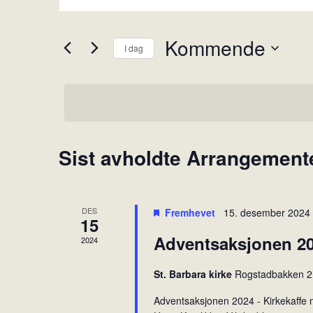
k
r
r
a
i
Kommende
I dag
n
v
V
i
g
e
n
e
l
n
m
g
s
e
d
ø
Sist avholdte Arrangement
n
a
k
t
t
e
e
o
o
.
r
r
DES
Fremhevet
15. desember 2024
15
d
S
Adventsaksjonen 20
2024
.
e
S
a
St. Barbara kirke
Rogstadbakken 2
ø
r
k
Adventsaksjonen 2024 - Kirkekaffe 
c