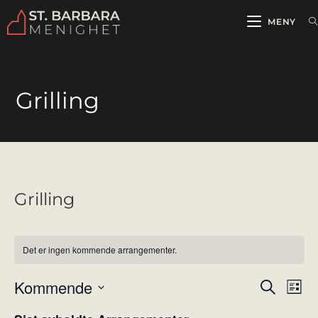
MENY
Grilling
Grilling
Det er ingen kommende arrangementer.
Kommende
A
A
S
L
ø
r
r
i
V
k