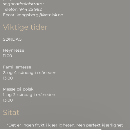
i
sogneadministrator
Telefon: 944 25 982
o
Epost: kongsberg@katolsk.no
n
Viktige tider
SØNDAG
Høymesse
11.00
Familiemesse
2. og 4. søndag i måneden
13.00
Messe på polsk
1. og 3. søndag i måneden
13.00
Sitat
"Det er ingen frykt i kjærligheten. Men perfekt kjærlighet