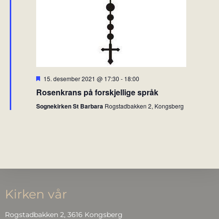
F
15. desember 2021 @ 17:30
-
18:00
r
Rosenkrans på forskjellige språk
e
m
Sognekirken St Barbara
Rogstadbakken 2, Kongsberg
h
e
v
e
t
Kirken vår
Rogstadbakken 2, 3616 Kongsberg