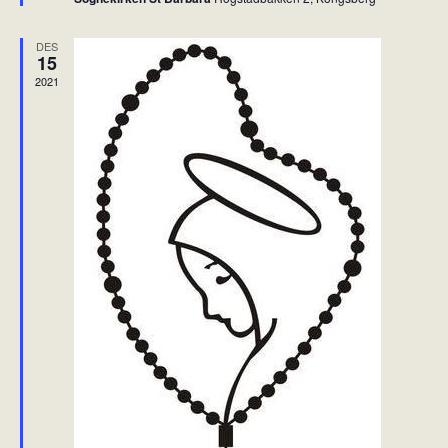
h
e
v
DES
e
15
t
2021