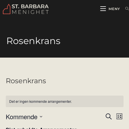
MENY
Rosenkrans
Rosenkrans
Det er ingen kommende arrangementer.
Kommende
A
A
S
L
ø
r
r
i
V
k