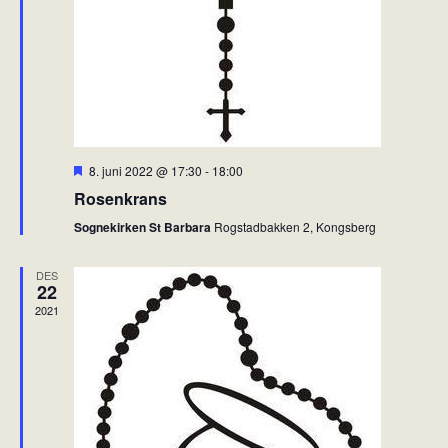
g
h
a
a
t
n
i
d
o
V
n
i
F
8. juni 2022 @ 17:30
-
18:00
e
r
Rosenkrans
e
w
m
Sognekirken St Barbara
Rogstadbakken 2, Kongsberg
s
h
e
N
v
DES
e
22
a
t
2021
v
i
g
a
t