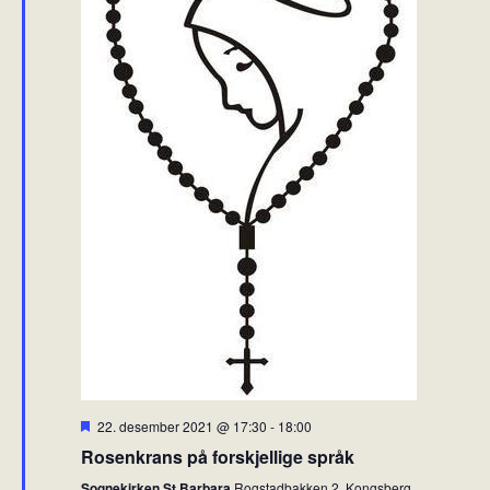
i
o
n
F
22. desember 2021 @ 17:30
-
18:00
r
Rosenkrans på forskjellige språk
e
m
Sognekirken St Barbara
Rogstadbakken 2, Kongsberg