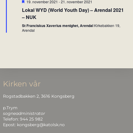
F
19. november 2021
-
21. november 2021
i
r
Lokal WYD (World Youth Day) – Arendal 2021
o
e
m
– NUK
n
h
e
St Franciskus Xaverius menighet, Arendal
Kirkebakken 19,
v
Arendal
e
t
Kirken vår
Rogstadbakken 2, 3616 Kongsberg
p.Trym
sogneadministrator
Telefon: 944 25 982
Epost: kongsberg@katolsk.no