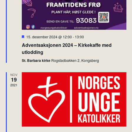
g
h
a
a
t
n
i
d
o
V
F
15. desember 2024 @ 12:00
-
13:00
n
r
i
Adventsaksjonen 2024 – Kirkekaffe med
e
m
utlodding
e
h
w
e
St. Barbara kirke
Rogstadbakken 2, Kongsberg
v
s
e
t
NOV
N
19
a
2021
v
i
g
a
t