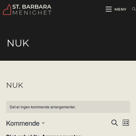
MENY
NUK
NUK
Det er ingen kommende arrangementer.
Kommende
A
A
S
L
ø
r
r
i
V
k