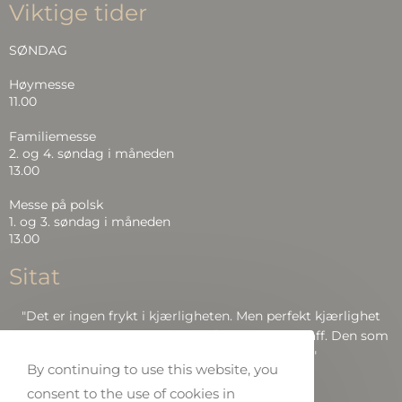
Viktige tider
SØNDAG
Høymesse
11.00
Familiemesse
2. og 4. søndag i måneden
13.00
Messe på polsk
1. og 3. søndag i måneden
13.00
Sitat
"Det er ingen frykt i kjærligheten. Men perfekt kjærlighet
driver frykten ut, fordi frykt har å gjøre med straff. Den som
frykter, blir ikke perfekt i kjærlighet.."
By continuing to use this website, you
consent to the use of cookies in
Bibelen: Joh 4:18