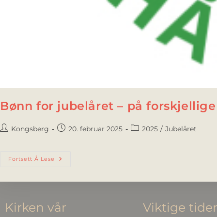
Bønn for jubelåret – på forskjellig
Kongsberg
20. februar 2025
2025
/
Jubelåret
Fortsett Å Lese
Kirken vår
Viktige tide