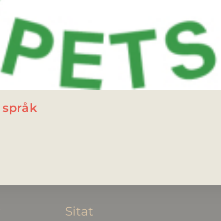
e språk
r
Sitat