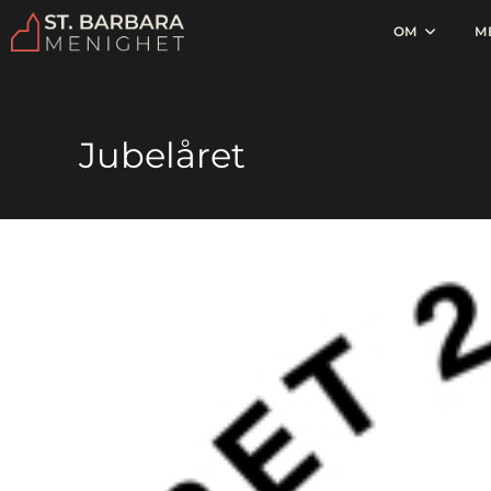
OM
M
Jubelåret