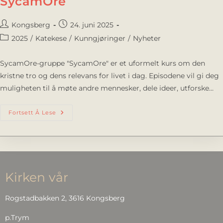
SycamOre
Kongsberg
24. juni 2025
2025
/
Katekese
/
Kunngjøringer
/
Nyheter
SycamOre-gruppe "SycamOre" er et uformelt kurs om den
kristne tro og dens relevans for livet i dag. Episodene vil gi deg
muligheten til å møte andre mennesker, dele ideer, utforske…
Fortsett Å Lese
Kirken vår
Rogstadbakken 2, 3616 Kongsberg
p.Trym