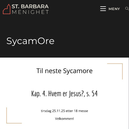
MENY
SycamOre