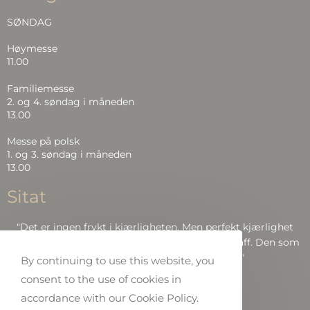
SØNDAG
Høymesse
11.00
Familiemesse
2. og 4. søndag i måneden
13.00
Messe på polsk
1. og 3. søndag i måneden
13.00
Sitat
"Det er ingen frykt i kjærligheten. Men perfekt kjærlighet
driver frykten ut, fordi frykt har å gjøre med straff. Den som
frykter, blir ikke perfekt i kjærlighet.."
By continuing to use this website, you
consent to the use of cookies in
Bibelen: Joh 4:18
accordance with our Cookie Policy.