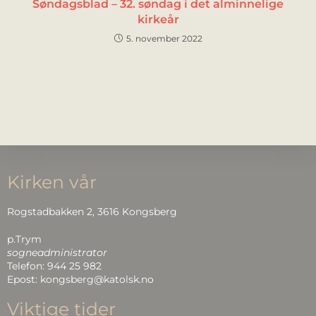
Søndagsblad – 32. søndag i det alminnelige
kirkeår
5. november 2022
Kirken vår
Rogstadbakken 2, 3616 Kongsberg
p.Trym
sogneadministrator
Telefon: 944 25 982
Epost: kongsberg@katolsk.no
Viktige tider