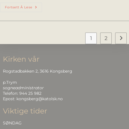
Fortsett Å Lese
1
2
Kirken vår
Rogstadbakken 2, 3616 Kongsberg
p.Trym
sogneadministrator
Telefon: 944 25 982
Epost: kongsberg@katolsk.no
Viktige tider
SØNDAG