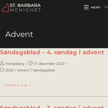
MENY
Advent
Søndagsblad – 4. søndag i advent
Kongsberg
17. desember 2022
2022
/
Advent
/
Søndagsblad
Fortsett Å Lese
Søndagsblad – 3. søndag i advent