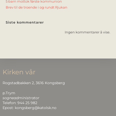
5 barn mottok første kommunion
Brev til de troende i og rundt Rjukan
Siste kommentarer
Ingen kommentarer å vise.
Kirken vår
Rogstadbakken 2, 3616 Kongsberg
p.Trym
sogneadministrator
Telefon: 944 25 982
Epost: kongsberg@katolsk.no