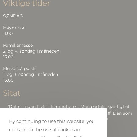
Viktige tider
SØNDAG
Høymesse
11.00
Familiemesse
2. og 4. søndag i måneden
13.00
Messe på polsk
1. og 3. søndag i måneden
13.00
Sitat
"Det er ingen frykt i kjærligheten. Men perfekt kjærlighet
driver frykten ut, fordi frykt har å gjøre med straff. Den som
frykter, blir ikke perfekt i kjærlighet.."
By continuing to use this website, you
consent to the use of cookies in
Bibelen: Joh 4:18