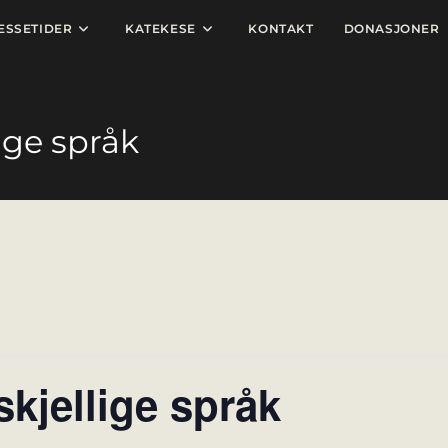
ESSETIDER
KATEKESE
KONTAKT
DONASJONER
ige språk
kjellige språk