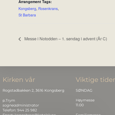
Arrangement Tags:
Kongsberg
,
Rosenkrans
,
St Barbara
Messe i Notodden – 1. søndag i advent (År C)
Kirken vår
Viktige tide
Rogstadbakken 2, 3616 Kongsberg
SØNDAG
Høymesse
p.Trym
11.00
sogneadministrator
Telefon: 944 25 982
Epost: kongsberg@katolsk.no
Familiemesse