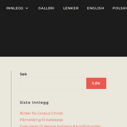
INNLEGG
GALLERI
LENKER
ENGLISH
POLSKI
Søk
SØK
Siste innlegg
Bilder fra Corpus Christi
Påmelding til katekese
Gratulerer til denne helgens 8 konfirmanter