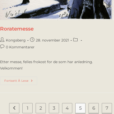
Roratemesse
Kongsberg
28. november 2021
0 Kommentarer
Etter messe, felles frokost for de som har anledning.
Velkommen!
Fortsett Å Lese
1
2
3
4
5
6
7