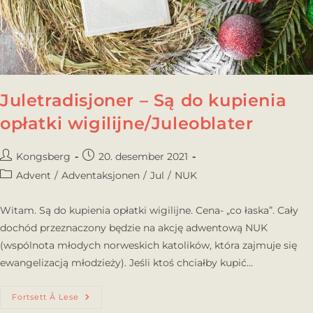
Juletradisjoner – Są do kupienia
opłatki wigilijne/Juleoblater
Kongsberg
20. desember 2021
Advent
/
Adventaksjonen
/
Jul
/
NUK
Witam. Są do kupienia opłatki wigilijne. Cena- „co łaska”. Cały
dochód przeznaczony będzie na akcję adwentową NUK
(wspólnota młodych norweskich katolików, która zajmuje się
ewangelizacją młodzieży). Jeśli ktoś chciałby kupić…
Fortsett Å Lese