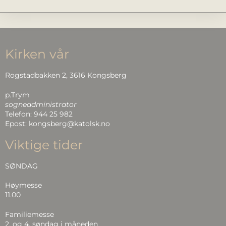
Kirken vår
Rogstadbakken 2, 3616 Kongsberg
p.Trym
sogneadministrator
Telefon: 944 25 982
Epost: kongsberg@katolsk.no
Viktige tider
SØNDAG
Høymesse
11.00
Familiemesse
2. og 4. søndag i måneden