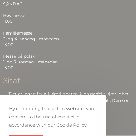
SØNDAG
Høymesse
11.00
Familiemesse
2. og 4. søndag i måneden
13.00
Messe på polsk
1. og 3. søndag i måneden
13.00
Sitat
"Det er ingen frykt i kjærligheten. Men perfekt kjærlighet
driver frykten ut, fordi frykt har å gjøre med straff. Den som
frykter, blir ikke perfekt i kjærlighet.."
By continuing to use this website, you
consent to the use of cookies in
Bibelen: Joh 4:18
accordance with our Cookie Policy.